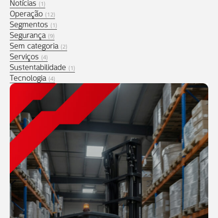
Notícias
(1)
Operação
(12)
Segmentos
(1)
Segurança
(9)
Sem categoria
(2)
Serviços
(4)
Sustentabilidade
(1)
Tecnologia
(4)