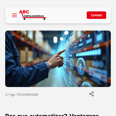
Contato
Dicas
Operação
27 Ago
Por que automatizar? Vantagens