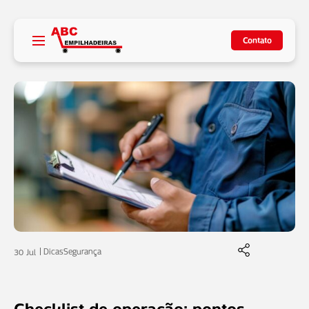
Contato
Dicas
Segurança
30 Jul
Checklist de operação: pontos