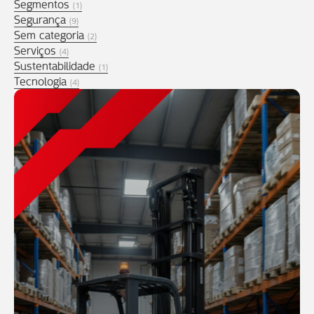
Segmentos
(1)
Segurança
(9)
Sem categoria
(2)
Serviços
(4)
Sustentabilidade
(1)
Tecnologia
(4)