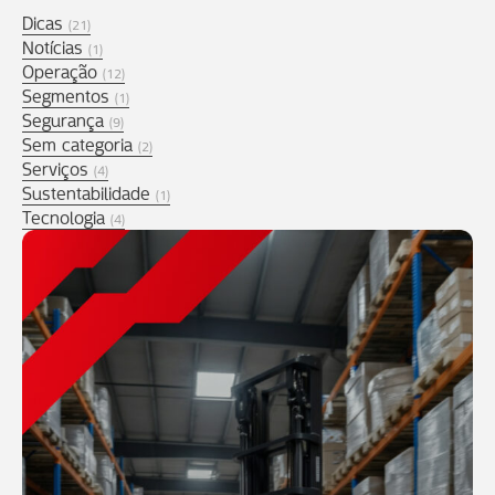
Dicas
(21)
Notícias
(1)
Operação
(12)
Segmentos
(1)
Segurança
(9)
Sem categoria
(2)
Serviços
(4)
Sustentabilidade
(1)
Tecnologia
(4)