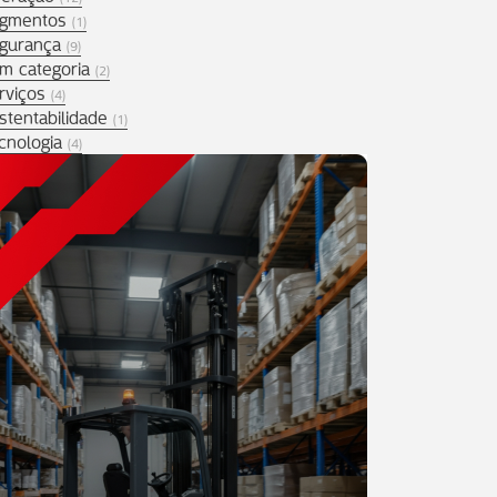
gmentos
(1)
gurança
(9)
m categoria
(2)
rviços
(4)
stentabilidade
(1)
cnologia
(4)