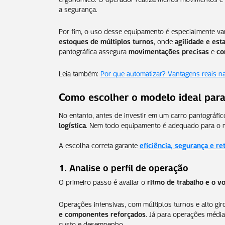
a segurança.
Por fim, o uso desse equipamento é especialmente v
estoques de múltiplos turnos
, onde
agilidade e est
pantográfica assegura
movimentações precisas
e
co
Leia também:
Por que automatizar? Vantagens reais na r
Como escolher o modelo ideal par
No entanto, antes de investir em um carro pantográfic
logística
. Nem todo equipamento é adequado para o me
A escolha correta garante
eficiência, segurança e r
1. Analise o perfil de operação
O primeiro passo é avaliar o
ritmo de trabalho e o 
Operações intensivas, com múltiplos turnos e alto gir
e componentes reforçados
. Já para operações médi
custo e desempenho.