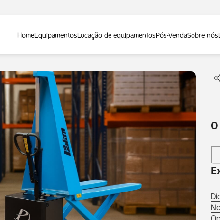
Home
Equipamentos
Locação de equipamentos
Pós-Venda
Sobre nós
O
E
Di
No
Op