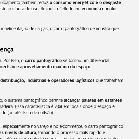
equipamento também reduz
o consumo energético e o desgaste
sto por hora de uso diminui, refletindo em
economia e maior
 movimentação de cargas, o carro pantográfico demonstra que
rença
 Por isso, o
carro pantográfico
se tornou um diferencial
precisão e aproveitamento máximo do espaço
.
distribuição, indústrias e operadores logísticos
que trabalham
o, o sistema pantográfico permite
alcançar paletes em estantes
eira. Essa característica é vital em locais onde o espaço é
o (ou até risco de colisão).
s
, especialmente no varejo e no e-commerce, o carro pantográfico
s níveis de altura
, tornando o processo mais rápido e
antém maior controle sobre a carga, o que reduz erros e eleva