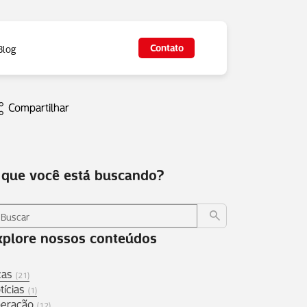
Contato
Blog
Compartilhar
 que você está buscando?
xplore nossos conteúdos
cas
(21)
tícias
(1)
eração
(12)