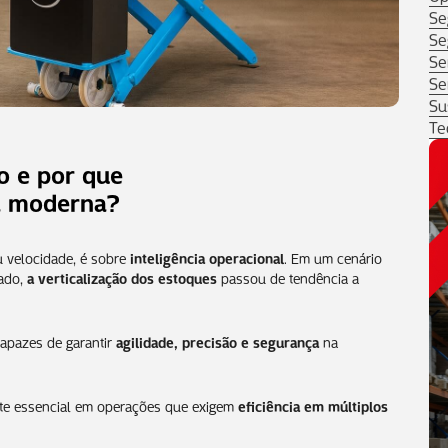
Se
Se
Se
Se
Su
Te
o e por que
ca moderna?
u velocidade, é sobre
inteligência operacional
. Em um cenário
tado,
a verticalização dos estoques
passou de tendência a
apazes de garantir
agilidade, precisão e segurança
na
e essencial em operações que exigem
eficiência em múltiplos