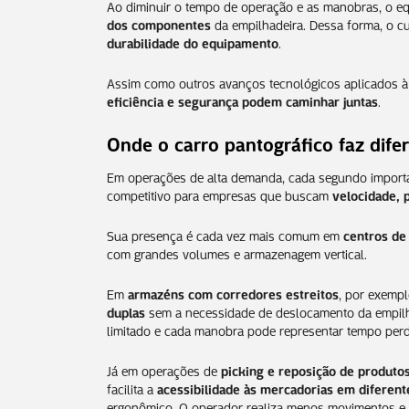
Ao diminuir o tempo de operação e as manobras, o 
dos componentes
da empilhadeira. Dessa forma, o cu
durabilidade do equipamento
.
Assim como outros avanços tecnológicos aplicados à
eficiência e segurança podem caminhar juntas
.
Onde o carro pantográfico faz dife
Em operações de alta demanda, cada segundo importa.
competitivo para empresas que buscam
velocidade, 
Sua presença é cada vez mais comum em
centros de 
com grandes volumes e armazenagem vertical.
Em
armazéns com corredores estreitos
, por exempl
duplas
sem a necessidade de deslocamento da empilhad
limitado e cada manobra pode representar tempo perdid
Já em operações de
picking e reposição de produto
facilita a
acessibilidade às mercadorias em diferente
ergonômico. O operador realiza menos movimentos e m