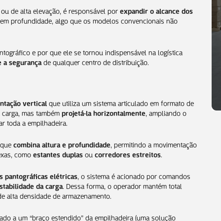
ou de alta elevação, é responsável por
expandir o alcance dos
s em profundidade, algo que os modelos convencionais não
ográfico e por que ele se tornou indispensável na logística
e a segurança
de qualquer centro de distribuição.
tação vertical
que utiliza um sistema articulado em formato de
a carga, mas também
projetá-la horizontalmente
, ampliando o
r toda a empilhadeira.
e que
combina altura e profundidade
, permitindo a movimentação
lexas, como
estantes duplas
ou
corredores estreitos
.
s pantográficas elétricas
, o sistema é acionado por comandos
stabilidade da carga
. Dessa forma, o operador mantém total
de alta densidade de armazenamento.
ado a um “braço estendido” da empilhadeira (uma solução