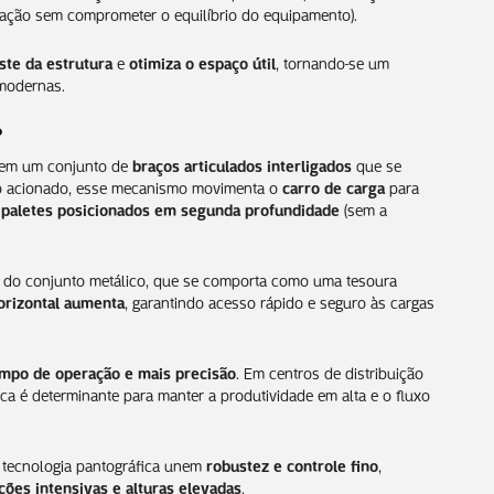
ação sem comprometer o equilíbrio do equipamento).
ste da estrutura
e
otimiza o espaço útil
, tornando-se um
 modernas.
?
 em um conjunto de
braços articulados interligados
que se
o acionado, esse mecanismo movimenta o
carro de carga
para
m
paletes posicionados em segunda profundidade
(sem a
 do conjunto metálico, que se comporta como uma tesoura
orizontal aumenta
, garantindo acesso rápido e seguro às cargas
po de operação e mais precisão
. Em centros de distribuição
ica é determinante para manter a produtividade em alta e o fluxo
 tecnologia pantográfica unem
robustez e controle fino
,
ções intensivas e alturas elevadas
.