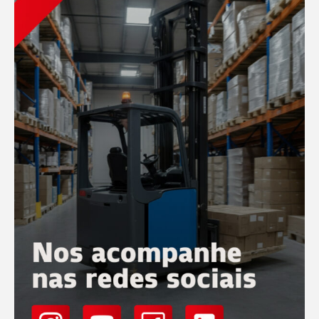
Conferir
Conferir
Operação
20 Maio
Como escolher o tipo certo de empilhadeiras para
uma operação de médio p...
Escolher o equipamento ideal para a movimentação de
materiais é um dos pilares da eficiência logística. Em