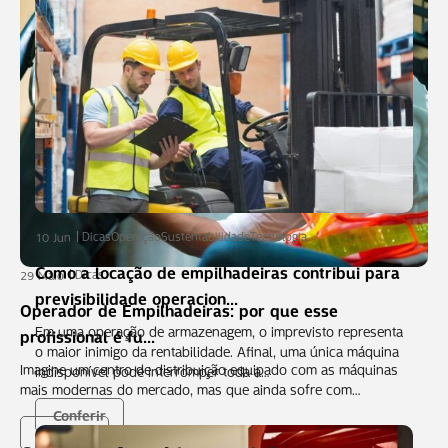
Dicas
Operação
Sustentabilidade
Tecnologia
10 Jun
Como a locação de empilhadeiras contribui para
Dicas
29 Maio
previsibilidade operacion...
Operador de Empilhadeiras: por que esse
Em uma operação de armazenagem, o imprevisto representa
profissional é fu...
o maior inimigo da rentabilidade. Afinal, uma única máquina
Imagine um centro de distribuição equipado com as máquinas
indisponível pode interromper toda a…
mais modernas do mercado, mas que ainda sofre com…
Conferir
Conferir