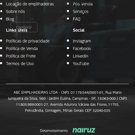
Antes de tudo, quem atua no setor alimentício sabe que
Locação de empilhadeiras
Pós Venda
produtividade não pode existir sem controle sanitário
Sobre nós
Serviços
rigoroso. Em indústrias de alimentos,…
Blog
FAQ
Conferir
Links úteis
Social
Políticas de privacidade
Instagram
Política de Venda
Facebook
Política de Frete
Linkedin
Termos de Uso
YouTube
ABC EMPILHADEIRAS LTDA - CNPJ: 07.179.544/0001-01, Rua Mario
Junqueira da Silva, 560 - Jardim Eulina, Campinas - SP, 13.063-000 | CNPJ:
11.805.989.0001-27, Avenida Adutora Várzea das Flores,11755,
Petrolândia, Contagem, Minas Gerais CEP 32040-025
Desenvolvimento