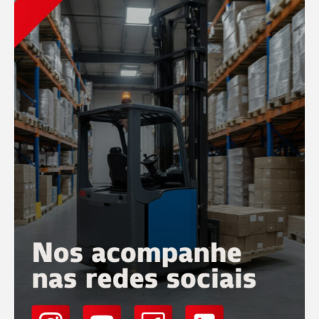
Conferir
Conferir
Operação
20 Maio
Como escolher o tipo certo de empilhadeiras para
uma operação de médio p...
Escolher o equipamento ideal para a movimentação de
materiais é um dos pilares da eficiência logística. Em