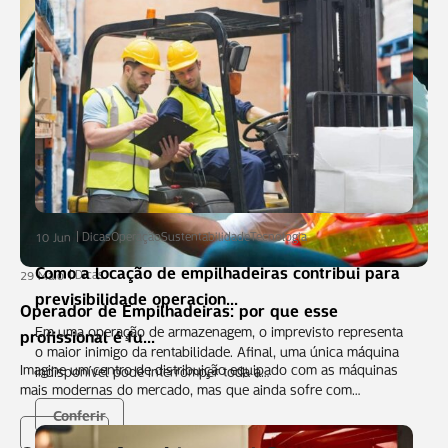
Dicas
Operação
Sustentabilidade
Tecnologia
10 Jun
Como a locação de empilhadeiras contribui para
Dicas
29 Maio
previsibilidade operacion...
Operador de Empilhadeiras: por que esse
Em uma operação de armazenagem, o imprevisto representa
profissional é fu...
o maior inimigo da rentabilidade. Afinal, uma única máquina
Imagine um centro de distribuição equipado com as máquinas
indisponível pode interromper toda a…
mais modernas do mercado, mas que ainda sofre com…
Conferir
Conferir