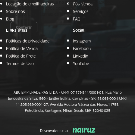
Antes de tudo, quem atua no setor alimentício sabe que
Locação de empilhadeiras
Pós Venda
produtividade não pode existir sem controle sanitário
Sobre nós
Serviços
rigoroso. Em indústrias de alimentos,…
Blog
FAQ
Conferir
Links úteis
Social
Políticas de privacidade
Instagram
Política de Venda
Facebook
Política de Frete
Linkedin
Termos de Uso
YouTube
ABC EMPILHADEIRAS LTDA - CNPJ: 07.179.544/0001-01, Rua Mario
Junqueira da Silva, 560 - Jardim Eulina, Campinas - SP, 13.063-000 | CNPJ:
11.805.989.0001-27, Avenida Adutora Várzea das Flores,11755,
Petrolândia, Contagem, Minas Gerais CEP 32040-025
Desenvolvimento