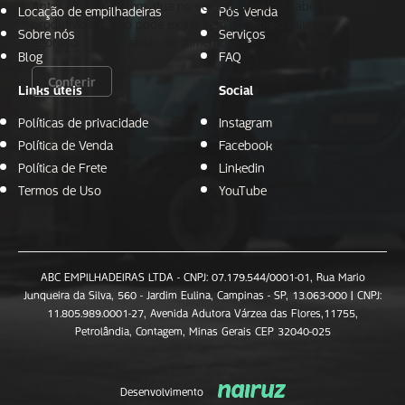
Antes de tudo, quem atua no setor alimentício sabe que
Locação de empilhadeiras
Pós Venda
produtividade não pode existir sem controle sanitário
Sobre nós
Serviços
rigoroso. Em indústrias de alimentos,…
Blog
FAQ
Conferir
Links úteis
Social
Políticas de privacidade
Instagram
Política de Venda
Facebook
Política de Frete
Linkedin
Termos de Uso
YouTube
ABC EMPILHADEIRAS LTDA - CNPJ: 07.179.544/0001-01, Rua Mario
Junqueira da Silva, 560 - Jardim Eulina, Campinas - SP, 13.063-000 | CNPJ:
11.805.989.0001-27, Avenida Adutora Várzea das Flores,11755,
Petrolândia, Contagem, Minas Gerais CEP 32040-025
Desenvolvimento