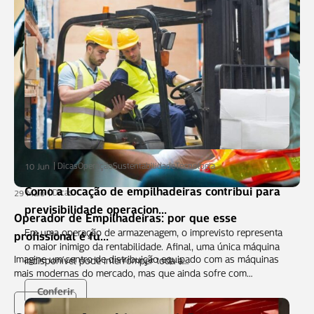
Dicas
Operação
Sustentabilidade
Tecnologia
10 Jun
Como a locação de empilhadeiras contribui para
Dicas
29 Maio
previsibilidade operacion...
Operador de Empilhadeiras: por que esse
Em uma operação de armazenagem, o imprevisto representa
profissional é fu...
o maior inimigo da rentabilidade. Afinal, uma única máquina
Imagine um centro de distribuição equipado com as máquinas
indisponível pode interromper toda a…
mais modernas do mercado, mas que ainda sofre com…
Conferir
Conferir