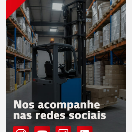
Conferir
Conferir
Operação
20 Maio
Como escolher o tipo certo de empilhadeiras para
uma operação de médio p...
Escolher o equipamento ideal para a movimentação de
materiais é um dos pilares da eficiência logística. Em