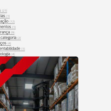
s
(21)
cias
(1)
ação
(12)
mentos
(1)
rança
(9)
categoria
(2)
iços
(4)
entabilidade
(1)
ologia
(4)