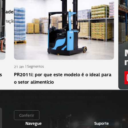
ilhadeiras para uma oper...
mentação de materiais é um dos
es…
Segmentos
21 Jan
s
PR2011i: por que este modelo é o ideal para
o setor alimentício
e
Antes de tudo, quem atua no setor alimentício sabe que
produtividade não pode existir sem controle sanitário
rigoroso. Em indústrias de alimentos,…
Conferir
Navegue
Suporte