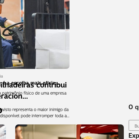
ia
lhadeiras contribui
é a escolha mais eficie...
 o patrimônio físico de uma empresa
racion...
o
O q
isto representa o maior inimigo da
ndisponível pode interromper toda a…
Exp