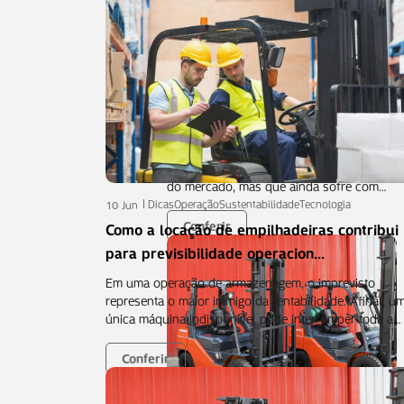
Dicas
29 Maio
Operador de Empilhadeiras: por que
Imagine um centro de distribuição equip
do mercado, mas que ainda sofre com…
Dicas
Operação
Sustentabilidade
Tecnologia
10 Jun
Conferir
Como a locação de empilhadeiras contribui
para previsibilidade operacion...
Em uma operação de armazenagem, o imprevisto
representa o maior inimigo da rentabilidade. Afinal, u
única máquina indisponível pode interromper toda a…
Conferir