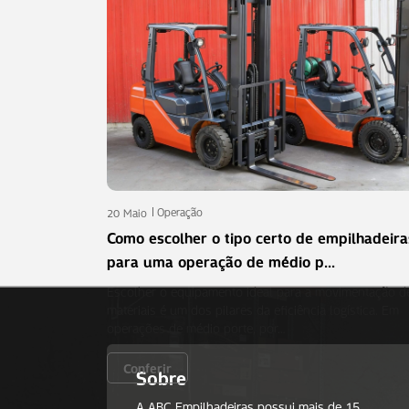
Operação
20 Maio
Como escolher o tipo certo de emp
Escolher o equipamento ideal para a movi
pilares da eficiência logística. Em operaçõ
Conferir
Operação
20 Maio
Como escolher o tipo certo de empilhadeira
para uma operação de médio p...
Escolher o equipamento ideal para a movimentação d
materiais é um dos pilares da eficiência logística. Em
operações de médio porte, por…
Conferir
Sobre
A ABC Empilhadeiras possui mais de 15