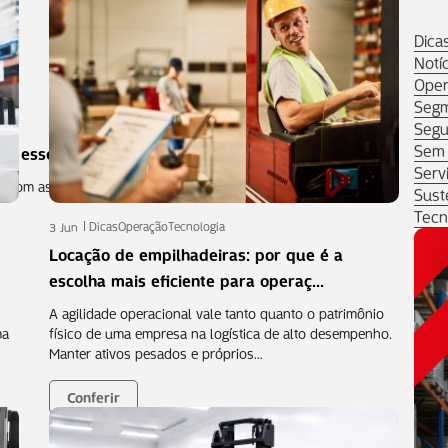
Dica
Notí
Oper
Seg
Segu
Sem 
 esse profissional é fu...
Serv
ado com as máquinas mais modernas
Sust
Tecn
Dicas
Operação
Tecnologia
3 Jun
Locação de empilhadeiras: por que é a
escolha mais eficiente para operaç...
A agilidade operacional vale tanto quanto o patrimônio
ma
físico de uma empresa na logística de alto desempenho.
Manter ativos pesados e próprios…
Conferir