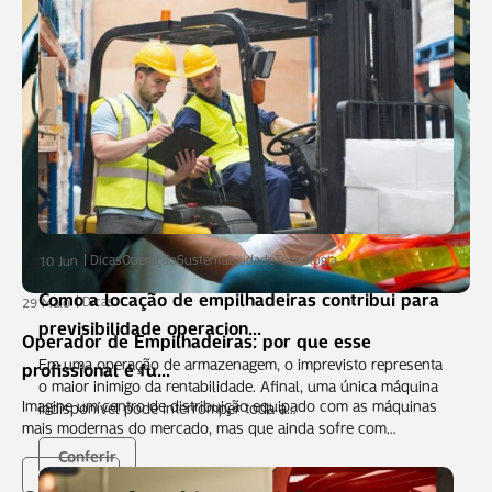
Dicas
Operação
Sustentabilidade
Tecnologia
10 Jun
Como a locação de empilhadeiras contribui para
Dicas
29 Maio
previsibilidade operacion...
Operador de Empilhadeiras: por que esse
Em uma operação de armazenagem, o imprevisto representa
profissional é fu...
o maior inimigo da rentabilidade. Afinal, uma única máquina
Imagine um centro de distribuição equipado com as máquinas
indisponível pode interromper toda a…
mais modernas do mercado, mas que ainda sofre com…
Conferir
Conferir