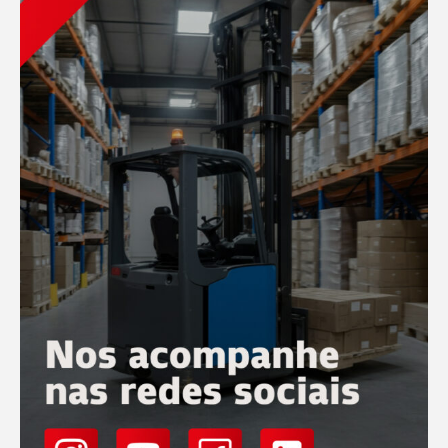
Conferir
Conferir
Operação
20 Maio
Como escolher o tipo certo de empilhadeiras para
uma operação de médio p...
Escolher o equipamento ideal para a movimentação de
materiais é um dos pilares da eficiência logística. Em