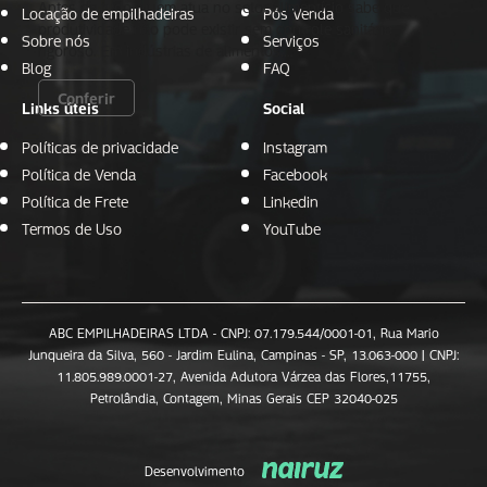
Antes de tudo, quem atua no setor alimentício sabe que
Locação de empilhadeiras
Pós Venda
produtividade não pode existir sem controle sanitário
Sobre nós
Serviços
rigoroso. Em indústrias de alimentos,…
Blog
FAQ
Conferir
Links úteis
Social
Políticas de privacidade
Instagram
Política de Venda
Facebook
Política de Frete
Linkedin
Termos de Uso
YouTube
ABC EMPILHADEIRAS LTDA - CNPJ: 07.179.544/0001-01, Rua Mario
Junqueira da Silva, 560 - Jardim Eulina, Campinas - SP, 13.063-000 | CNPJ:
11.805.989.0001-27, Avenida Adutora Várzea das Flores,11755,
Petrolândia, Contagem, Minas Gerais CEP 32040-025
Desenvolvimento