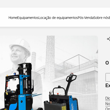
Home
Equipamentos
Locação de equipamentos
Pós-Venda
Sobre nós
O
E
Di
No
Op