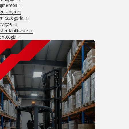
gmentos
(1)
gurança
(9)
m categoria
(2)
rviços
(4)
stentabilidade
(1)
cnologia
(4)