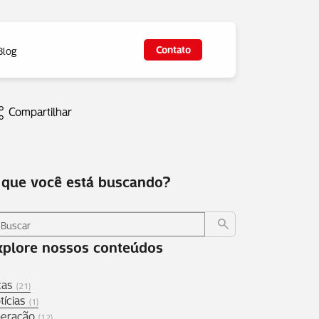
Contato
Blog
Compartilhar
 que você está buscando?
xplore nossos conteúdos
cas
(21)
tícias
(1)
eração
(12)