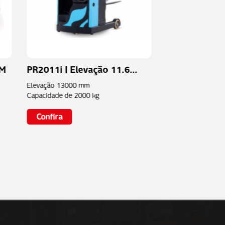
TM
PR2011i | Elevação 11.6...
PM516 | Eleva
Elevação
13000 mm
Elevação
1600 mm
Capacidade de
2000 kg
Capacidade de
500
Confira
Confira