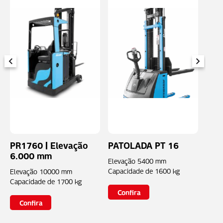
PR1760 | Elevação
PATOLADA PT 16
EMP
6.000 mm
CON
Elevação
5400 mm
Capacidade de
1600 kg
Elevação
10000 mm
Elev
Capacidade de
1700 kg
Capa
Confira
Confira
Co